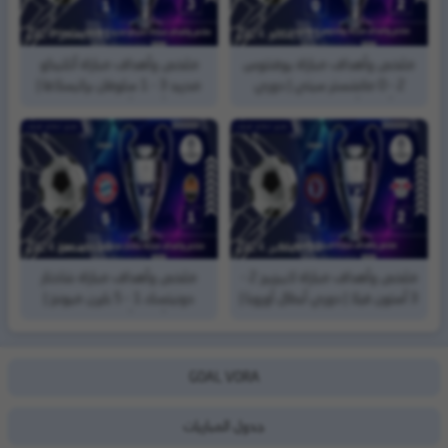
11, ديسمبر, 2024
11, ديسمبر, 2024
ملخص وأهداف مباراة يوفنتوس
ملخص وأهداف مباراة أتلتيكو
2 - 0 مانشستر سيتي | دوري
مدريد 3 - 1 سلوفان براتيسلافا |
أبطال أوروبا | الجولة (6)
دوري أبطال أوروبا | الجولة (6)
10, ديسمبر, 2024
10, ديسمبر, 2024
ملخص وأهداف مباراة لايبزيج 2 -
ملخص وأهداف مباراة شاختار
3 أستون فيلا | دوري أبطال أوروبا |
دونيتسك 1 - 5 بايرن ميونخ |
الجولة (6)
دوري أبطال أوروبا | الجولة (6)
GOAL VORA
جدول المباريات