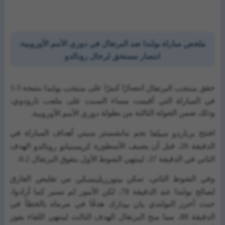
ملخص مباراة بولندا ضد البرتغال في دوري الأمم الأوروبية:
انتصار مستحق لرجال رونالدو
حقق
انتصارًا كبيرًا على
بنتيجة 3-1
منتخب البرتغال
منتخب بولندا
في المباراة التي أقيمت مساء السبت على ملعب نارودوي،
وذلك ضمن الجولة الثالثة من بطولة
.
دوري الأمم الأوروبية
افتتح
نجم مانشستر سيتي أهداف المباراة في
برناردو سيلفا
الدقيقة 26، قبل أن يضيف الأسطورة
الهدف
كريستيانو رونالدو
الثاني في الدقيقة 37، لينتهي الشوط الأول بتفوق البرتغال 2-0.
وفي الشوط الثاني، تمكن
من تقليص الفارق
بيتورزيلينسكي
لصالح بولندا عند الدقيقة 78، لكن الأمور لم تسير كما أرادوا،
حيث أحرز البولندي
هدفًا في مرماه بالخطأ في
يان بيدارك
الدقيقة 88، مما منح البرتغال الهدف الثالث لينتهي اللقاء بفوز