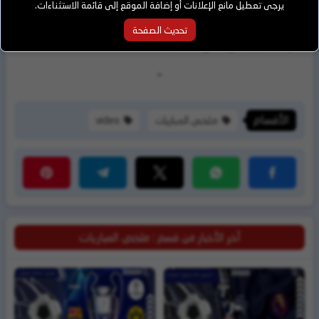
يرجى تعطيل مانع الإعلانات أو إضافة الموقع إلى قائمة الاستثناءات.
الحفاظ على صدارتها والتأهل إلى الأدوار المتقدمة. وقد كان
أحد أبرز اللاعبين مؤخرًا، حيث قاد البرتغال لفوز قاتل
رونالدو
تحديث الصفحة
على
في الجولة الثانية.
اسكتلندا
"
الأقسام
ملخص المباريات
video
أخر الأخبار من قسم : ملخص المباريات