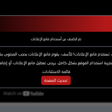
تم الكشف عن أستخدام مانع الإعلانات
ك تستخدم مانع الإعلانات! للأسف، يقوم مانع الإعلانات بحجب المحتوى بش
جربة استخدام الموقع بشكل كامل، يرجى تعطيل مانع الإعلانات أو إضاف
قائمة الاستثناءات.
تحديث الصفحة