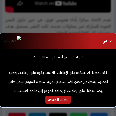
تقدم الاتحاد مبكرًا بأداء هجومي قوي، في حين حاول النصر
العودة للمباراة عبر محاولات عديدة، لكنه اكتفى بتسجيل هدف
وحيد لم يكن كافيًا لتحقيق التعادل.
تخطي
هذه النتيجة عززت من موقع الاتحاد في سباق المنافسة على
صدارة الدوري، بينما تلقى النصر خسارة صعبة في رحلته نحو
القمة. اللقاء شهد لحظات حاسمة وأداءً مميزًا من الطرفين، مما
تم الكشف عن أستخدام مانع الإعلانات
جعله محط أنظار عشاق الكرة السعودية.
لقد لاحظنا أنك تستخدم مانع الإعلانات! للأسف، يقوم مانع الإعلانات بحجب
"
المحتوى بشكل غير صحيح. لكي تستمتع بتجربة استخدام الموقع بشكل كامل،
الأقسام
الدوري السعودي
ملخص المباريات
يرجى تعطيل مانع الإعلانات أو إضافة الموقع إلى قائمة الاستثناءات.
video
تحديث الصفحة