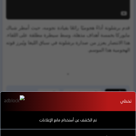
قدم برشلونة أداءً هجوميًا رائعًا بقيادة نجومه، حيث أمطر شباك
مايوركا بخمسة أهداف مذهلة، وسط سيطرة مطلقة على اللقاء.
هذا الانتصار يعزز من صدارة برشلونة في سباق الليغا ويُبرز قوته
الهجومية هذا الموسم.
"
الأقسام
ملخص المباريات
video
تخطي
تم الكشف عن أستخدام مانع الإعلانات