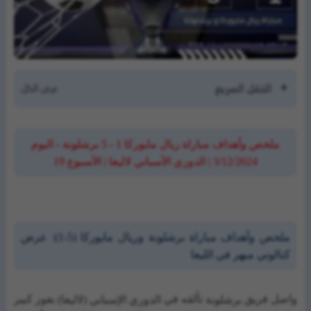
التنقل السريع
ملخص وأهداف مباراة ريال مايوركا 1 - 5 برشلونة - اليوم
3/12/2024 | الدوري الأسباني لاليغا | الأسبوع 19
ملخص وأهداف مباراة برشلونة وريال مايوركا (5-1): عرض
كتالوني مبهر في الليغا
واصل فريق
تألقه في
بفوز كبير
برشلونة
الدوري الإسباني (لاليغا)