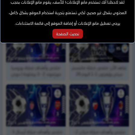
لقد لاحظنا أنك تستخدم مانع الإعلانات! للأسف، يقوم مانع الإعلانات بحجب
أخر الأخبار من قسم : ملخص المباريات
المحتوى بشكل غير صحيح. لكي تستمتع بتجربة استخدام الموقع بشكل كامل،
يرجى تعطيل مانع الإعلانات أو إضافة الموقع إلى قائمة الاستثناءات.
تحديث الصفحة
25, ديسمبر, 2024
11, ديسمبر, 2024
شاهد الآن: ملخص مباراة مانشستر
ملخص وأهداف مباراة بوروسيا
سيتي وإيفرتون 1-1 اليوم 26
دورتموند 2 - 3 برشلونة | دوري
ديسمبر 2024 في والقنوات
أبطال أوروبا | الجولة (6)
الناقلة
11, ديسمبر, 2024
11, ديسمبر, 2024
ملخص وأهداف مباراة ميلان 2 -
ملخص وأهداف مباراة أرسنال 3 -